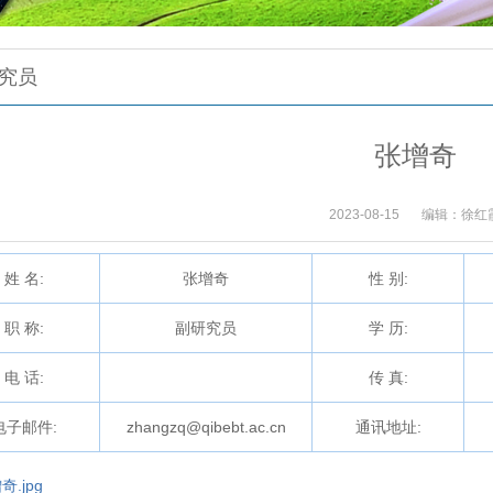
究员
张增奇
2023-08-15
编辑：徐红
姓 名:
张增奇
性 别:
职 称:
副研究员
学 历:
电 话:
传 真:
电子邮件:
zhangzq@qibebt.ac.cn
通讯地址:
奇.jpg