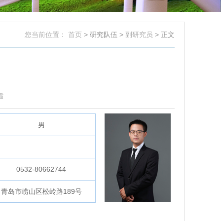
您当前位置：
首页
> 研究队伍 >
副研究员
> 正文
霞
男
0532-80662744
青岛市崂山区松岭路189号