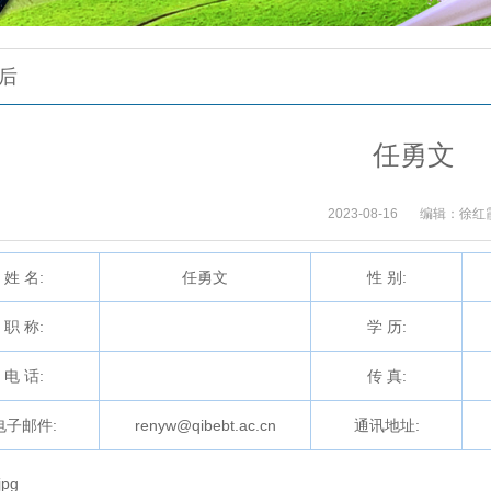
后
任勇文
2023-08-16
编辑：徐红
姓 名:
任勇文
性 别:
职 称:
学 历:
电 话:
传 真:
电子邮件:
renyw@qibebt.ac.cn
通讯地址:
pg