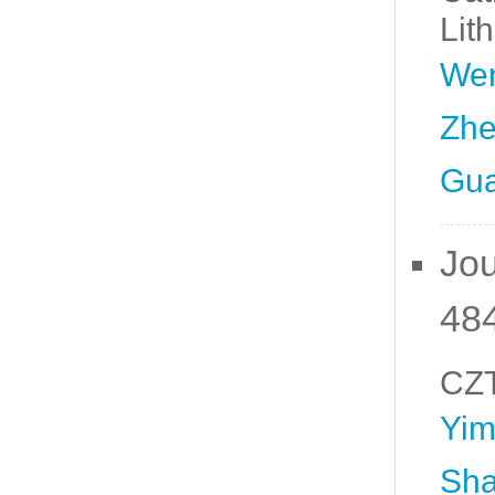
Lit
Wen
Zhe
Gua
Jou
48
CZT
Yim
Sha