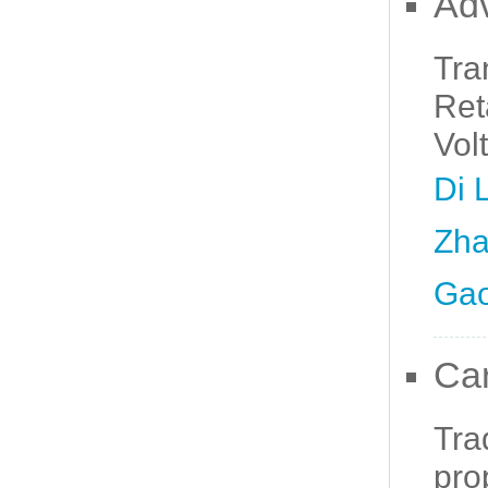
Adv
Tra
Ret
Vol
Di 
Zha
Gao
Car
Tra
pro