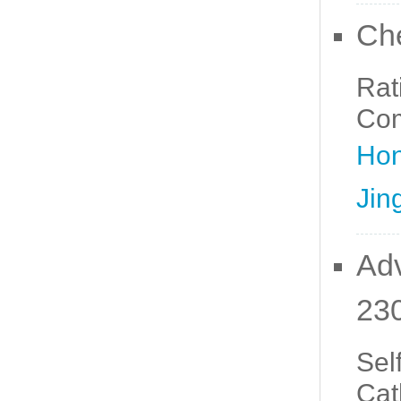
Ch
Rat
Com
Hon
Jin
Adv
23
Sel
Cat