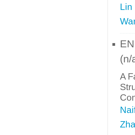
Lin
Wan
EN
(n/
A F
Str
Con
Nai
Zha